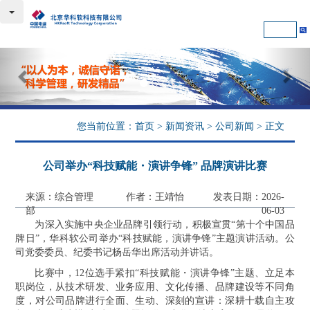
Previous
Nex
您当前位置：
首页
>
新闻资讯
>
公司新闻
> 正文
公司举办“科技赋能・演讲争锋” 品牌演讲比赛
来源：综合管理
作者：王靖怡
发表日期：2026-
部
06-03
为深入实施中央企业品牌引领行动，积极宣贯“第十个中国品
牌日”，华科软公司举办“科技赋能，演讲争锋”主题演讲活动。公
司党委委员、纪委书记杨岳华出席活动并讲话。
比赛中，12位选手紧扣“科技赋能・演讲争锋”主题、立足本
职岗位，从技术研发、业务应用、文化传播、品牌建设等不同角
度，对公司品牌进行全面、生动、深刻的宣讲：深耕十载自主攻