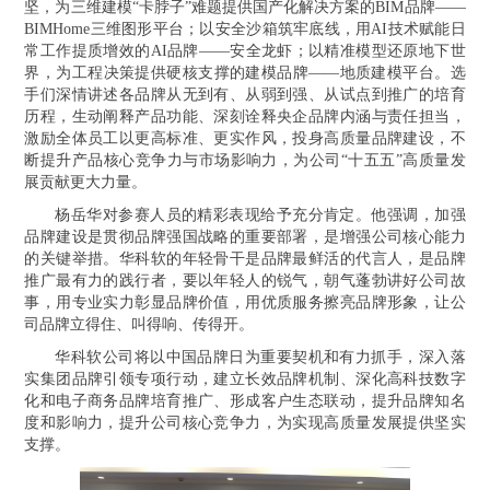
坚，为三维建模“卡脖子”难题提供国产化解决方案的BIM品牌——
BIMHome三维图形平台；以安全沙箱筑牢底线，用AI技术赋能日
常工作提质增效的AI品牌——安全龙虾；以精准模型还原地下世
界，为工程决策提供硬核支撑的建模品牌——地质建模平台。选
手们深情讲述各品牌从无到有、从弱到强、从试点到推广的培育
历程，生动阐释产品功能、深刻诠释央企品牌内涵与责任担当，
激励全体员工以更高标准、更实作风，投身高质量品牌建设，不
断提升产品核心竞争力与市场影响力，为公司“十五五”高质量发
展贡献更大力量。
杨岳华对参赛人员的精彩表现给予充分肯定。他强调，加强
品牌建设是贯彻品牌强国战略的重要部署，是增强公司核心能力
的关键举措。华科软的年轻骨干是品牌最鲜活的代言人，是品牌
推广最有力的践行者，要以年轻人的锐气，朝气蓬勃讲好公司故
事，用专业实力彰显品牌价值，用优质服务擦亮品牌形象，让公
司品牌立得住、叫得响、传得开。
华科软公司将以中国品牌日为重要契机和有力抓手，深入落
实集团品牌引领专项行动，建立长效品牌机制、深化高科技数字
化和电子商务品牌培育推广、形成客户生态联动，提升品牌知名
度和影响力，提升公司核心竞争力，为实现高质量发展提供坚实
支撑。