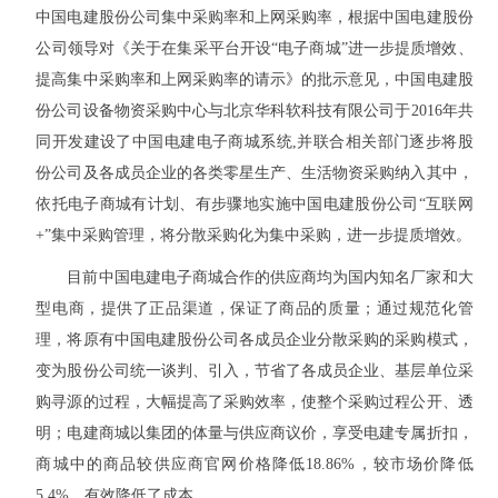
中国电建股份公司集中采购率和上网采购率，根据中国电建股份
公司领导对《关于在集采平台开设“电子商城”进一步提质增效、
提高集中采购率和上网采购率的请示》的批示意见，中国电建股
份公司设备物资采购中心与北京华科软科技有限公司于2016年共
同开发建设了中国电建电子商城系统,并联合相关部门逐步将股
份公司及各成员企业的各类零星生产、生活物资采购纳入其中，
依托电子商城有计划、有步骤地实施中国电建股份公司“互联网
+”集中采购管理，将分散采购化为集中采购，进一步提质增效。
目前中国电建电子商城合作的供应商均为国内知名厂家和大
型电商，提供了正品渠道，保证了商品的质量；通过规范化管
理，将原有中国电建股份公司各成员企业分散采购的采购模式，
变为股份公司统一谈判、引入，节省了各成员企业、基层单位采
购寻源的过程，大幅提高了采购效率，使整个采购过程公开、透
明；电建商城以集团的体量与供应商议价，享受电建专属折扣，
商城中的商品较供应商官网价格降低18.86%，较市场价降低
5.4%，有效降低了成本。