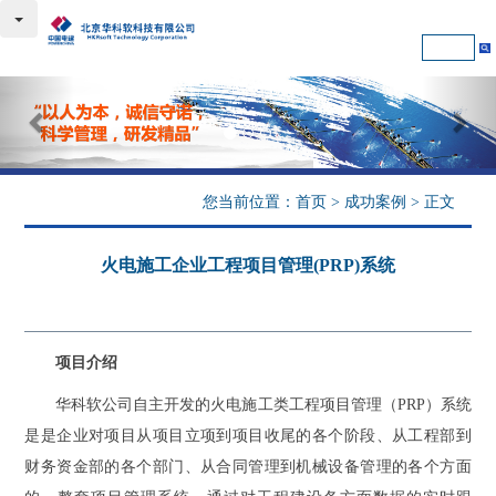
Previous
Nex
您当前位置：
首页
>
成功案例
> 正文
火电施工企业工程项目管理(PRP)系统
项目介绍
华科软公司自主开发的火电施工类工程项目管理（PRP）系统
是是企业对项目从项目立项到项目收尾的各个阶段、从工程部到
财务资金部的各个部门、从合同管理到机械设备管理的各个方面